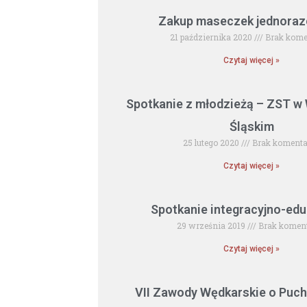
Strona
Strona
Strona
Strona
Stron
Zakup maseczek jednoraz
21 października 2020
Brak kome
Czytaj więcej »
Spotkanie z młodzieżą – ZST w
Śląskim
25 lutego 2020
Brak komenta
Czytaj więcej »
Spotkanie integracyjno-edu
29 września 2019
Brak komen
Czytaj więcej »
VII Zawody Wędkarskie o Puch