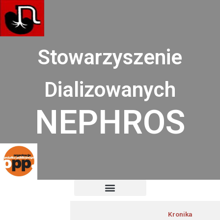
Przejdź
do
treści
Stowarzyszenie
Dializowanych
NEPHROS
Kronika