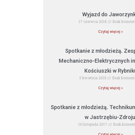
Wyjazd do Jaworzynk
17 czerwca 2018
Brak koment
Czytaj więcej »
Spotkanie z młodzieżą. Zes
Mechaniczno-Elektrycznych i
Kościuszki w Rybnik
5 kwietnia 2018
Brak koment
Czytaj więcej »
Spotkanie z młodzieżą. Techniku
w Jastrzębiu-Zdroju
16 listopada 2017
Brak koment
Czytaj więcej »