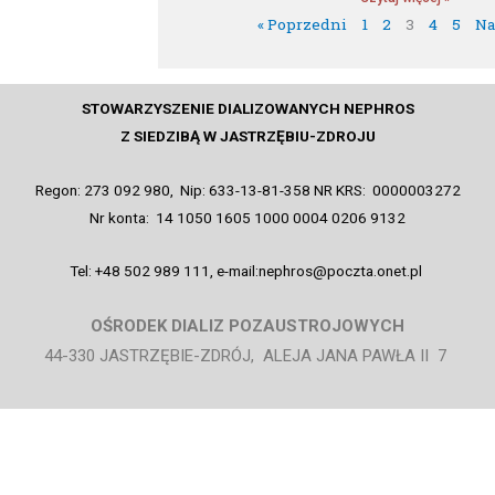
« Poprzedni
1
2
3
4
5
Na
STOWARZYSZENIE DIALIZOWANYCH NEPHROS
Z SIEDZIBĄ W JASTRZĘBIU-ZDROJU
Regon: 273 092 980, Nip: 633-13-81-358 NR KRS: 0000003272
Nr konta: 14 1050 1605 1000 0004 0206 9132
Tel: +48 502 989 111, e-mail:nephros@poczta.onet.pl
OŚRODEK DIALIZ POZAUSTROJOWYCH
44-330 JASTRZĘBIE-ZDRÓJ, ALEJA JANA PAWŁA II 7