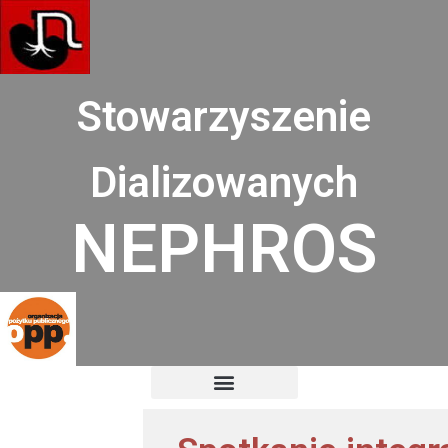
Przejdź
do
treści
Stowarzyszenie
Dializowanych
NEPHROS