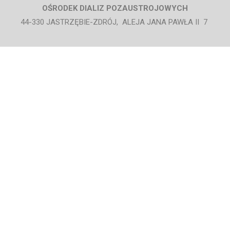
OŚRODEK DIALIZ POZAUSTROJOWYCH
44-330 JASTRZĘBIE-ZDRÓJ, ALEJA JANA PAWŁA II 7