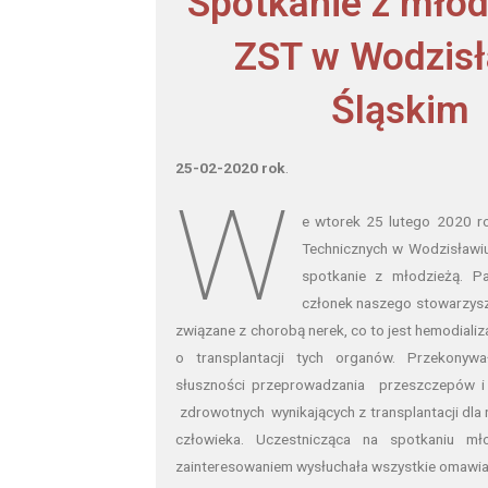
Spotkanie z młod
ZST w Wodzis
Śląskim
25-02-2020 rok
.
W
e wtorek 25 lutego 2020 r
Technicznych w Wodzisławi
spotkanie z młodzieżą. Pa
członek naszego stowarzys
związane z chorobą nerek, co to jest hemodiali
o transplantacji tych organów. Przekony
słuszności przeprowadzania przeszczepów i 
zdrowotnych wynikających z transplantacji dla 
człowieka. Uczestnicząca na spotkaniu m
zainteresowaniem wysłuchała wszystkie omawia