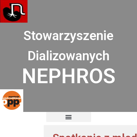
Przejdź
do
treści
Stowarzyszenie
Dializowanych
NEPHROS