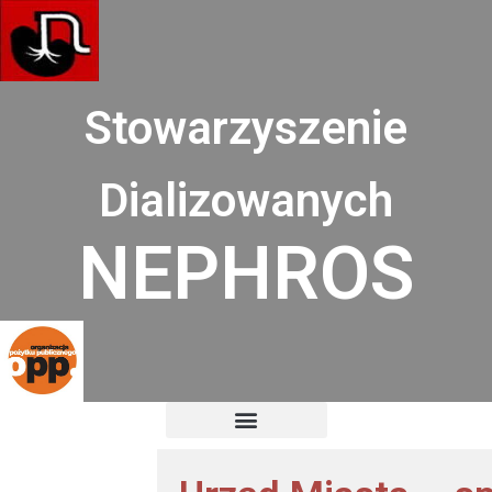
Przejdź
do
treści
Stowarzyszenie
Dializowanych
NEPHROS