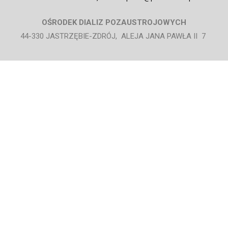
OŚRODEK DIALIZ POZAUSTROJOWYCH
44-330 JASTRZĘBIE-ZDRÓJ, ALEJA JANA PAWŁA II 7